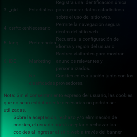
Registra una identificación única
3
_gid
Estadística
para generar datos estadísticos
sobre el uso del sitio web.
Permite la navegación segura
4
csrftoken
Necesario
dentro del sitio web.
Recuerda la configuración de
5
lang
Preferencias
idioma y región del usuario.
Rastrea visitantes para mostrar
6
IDE
Marketing
anuncios relevantes y
personalizados.
No
Cookies en evaluación junto con los
clasificadas
proveedores.
Nota: Sin el consentimiento expreso del usuario, las cookies
que no sean estrictamente necesarias no podrán ser
utilizadas.
Sobre la aceptación, rechazo y/o eliminación de
cookies, el usuario podrá aceptar o rechazar las
cookies al ingresar al sitio web a través del banner