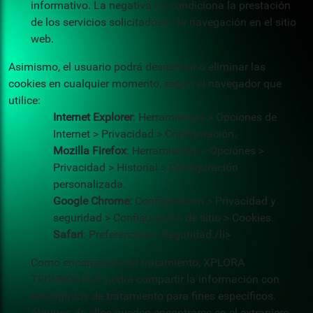
informativo. La negativa no condiciona la prestación
de los servicios solicitados ni la navegación en el sitio
web.
Asimismo, el usuario podrá desactivar o eliminar las
cookies en cualquier momento, según el navegador que
utilice:
Internet Explorer
: Herramientas > Opciones de
Internet > Privacidad > Configuración.
Mozilla Firefox
: Herramientas > Opciones >
Privacidad > Historial > Configuración
personalizada.
Google Chrome
: Configuración > Privacidad y
seguridad > Configuración de sitio > Cookies.
Safari
: Preferencias > Seguridad./li>
Como encargados del tratamiento, XPLORA
TECHNOLOGY podrá compartir la información con
encargados de tratamiento para fines específicos.
Algunos de ellos pueden encontrarse en el extranjero,