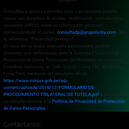
Consultas o quejas y derecho arco. Los usuarios pueden
ejercer sus derechos de acceso, rectificación, cancelación y
oposición (ARCO) sobre su información personal
comunicándose al correo:
consultadp@grupolucky.com
con
la referencia “Privacidad de datos”.
En caso de no recibir respuesta satisfactoria, podrán
presentar una reclamación ante la Autoridad Nacional de
Protección de Datos Personales del Ministerio de Justicia y
Derechos Humanos, en Calle Scipión Llona 350, Miraflores,
Lima, Perú, mediante el formulario oficial:
https://www.minjus.gob.pe/wp-
content/uploads/2018/12/FORMULARIO DE-
PROCEDIMIENTO-TRILATERAL-DE-TUTELA.pdf
Esta política
es complementaria a la
Política de Privacidad de Protección
de Datos Personales.
Contáctanos: