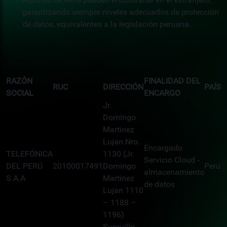
garantizando siempre niveles adecuados de protección
de datos, equivalentes a la legislación peruana.
RAZÓN
FINALIDAD DEL
RUC
DIRECCIÓN
PAÍS
SOCIAL
ENCARGO
Jr.
Domingo
Martinez
Lujan Nro.
Encargado
TELEFÓNICA
1130 (Jr.
Servicio Cloud -
DEL PERÚ
20100017491
Domingo
Perú
almacenamiento
S.A.A
Martinez
de datos
Lujan 1110
– 1188 –
1196)
Surquillo